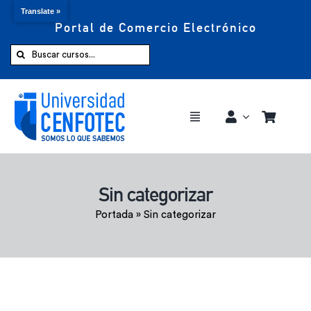
Translate »
Portal de Comercio Electrónico
Saltar
al
Buscar:
contenido
Toggle
Navigation
Comprar ahora
Sin categorizar
Inicio
Portada
»
Sin categorizar
Cursos
CENFOTEC 360°