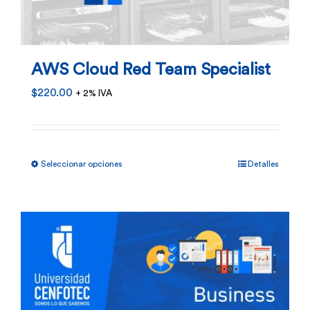
AWS Cloud Red Team Specialist
$
220.00
+ 2% IVA
Este
Seleccionar opciones
Detalles
producto
tiene
múltiples
variantes.
Las
opciones
se