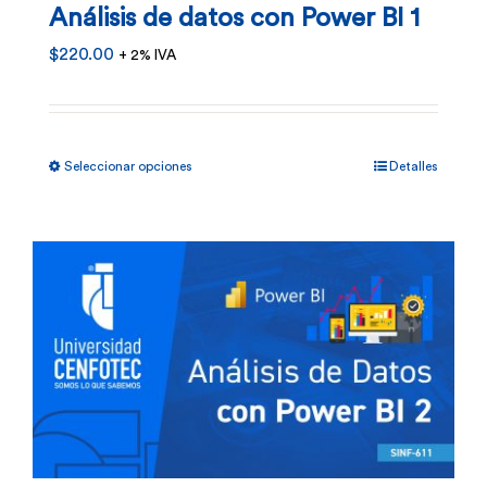
Análisis de datos con Power BI 1
la
$
220.00
+ 2% IVA
página
de
producto
Este
Seleccionar opciones
Detalles
producto
tiene
múltiples
variantes.
Las
opciones
se
pueden
elegir