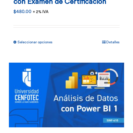
con Examen de Certificación
$
480.00
+ 2% IVA
Este
Seleccionar opciones
Detalles
producto
tiene
múltiples
variantes.
Las
opciones
se
pueden
elegir
en