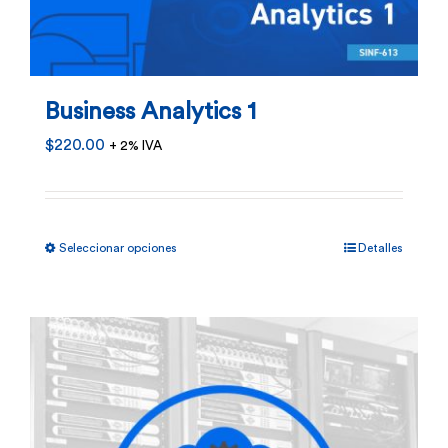
pueden
elegir
en
Business Analytics 1
la
$
220.00
+ 2% IVA
página
de
producto
Este
Seleccionar opciones
Detalles
producto
tiene
múltiples
variantes.
Las
opciones