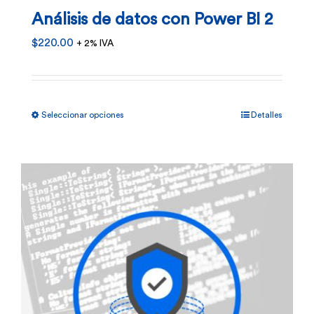
en
Análisis de datos con Power BI 2
la
$
220.00
+ 2% IVA
página
de
producto
Este
Seleccionar opciones
Detalles
producto
tiene
múltiples
variantes.
Las
opciones
se
pueden
elegir