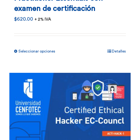
examen de certificación
$
620.00
+ 2% IVA
Este
Seleccionar opciones
Detalles
producto
tiene
múltiples
variantes.
Las
opciones
se
pueden
elegir