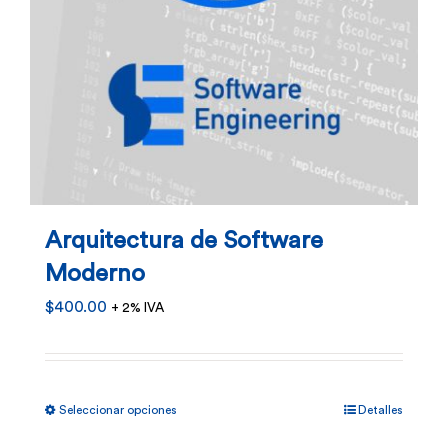
Arquitectura de Software
Moderno
$
400.00
+ 2% IVA
Este
Seleccionar opciones
Detalles
producto