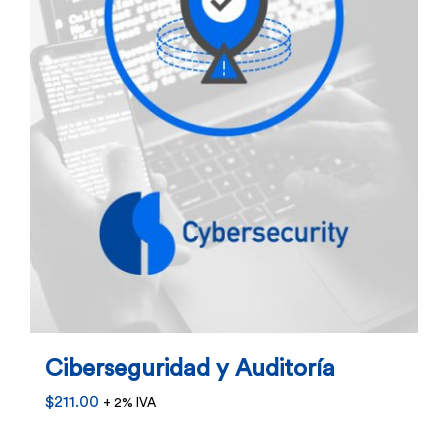
elegir
en
la
página
de
producto
Ciberseguridad y Auditoría
$
211.00
+ 2% IVA