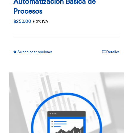
Automatización Básica de
Procesos
$
250.00
+ 2% IVA
Este
Seleccionar opciones
Detalles
producto
tiene
múltiples
variantes.
Las
opciones
se
pueden
elegir