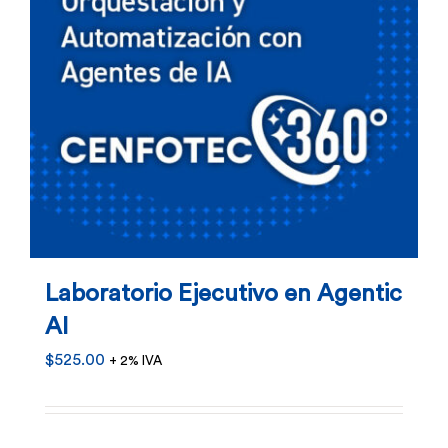
Laboratorio Ejecutivo en Agentic
AI
$
525.00
+ 2% IVA
Este