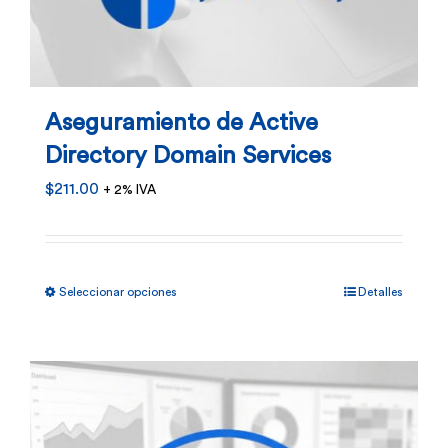
Aseguramiento de Active
Directory Domain Services
$
211.00
+ 2% IVA
Este
Seleccionar opciones
Detalles
producto
tiene
múltiples
variantes.
Las