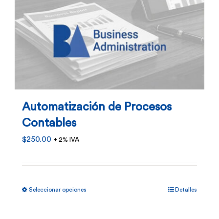
de
producto
Automatización de Procesos
Contables
$
250.00
+ 2% IVA
Este
Seleccionar opciones
Detalles
producto
tiene