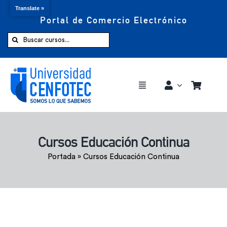
Translate »
Portal de Comercio Electrónico
Saltar
al
Buscar:
contenido
Toggle
Navigation
Comprar ahora
Cursos Educación Continua
Inicio
Portada
»
Cursos Educación Continua
Cursos
CENFOTEC 360°