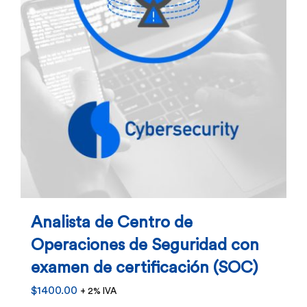
en
la
página
de
producto
Analista de Centro de
Operaciones de Seguridad con
examen de certificación (SOC)
$
1400.00
+ 2% IVA