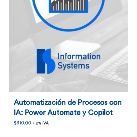
en
la
página
de
producto
Automatización de Procesos con
IA: Power Automate y Copilot
$
310.00
+ 2% IVA