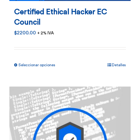
en
Certified Ethical Hacker EC
la
Council
página
$
2200.00
+ 2% IVA
de
producto
Este
Seleccionar opciones
Detalles
producto
tiene
múltiples
variantes.
Las
opciones
se
pueden