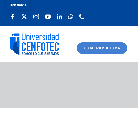
Translate »
Saltar
al
contenido
COMPRAR AHORA