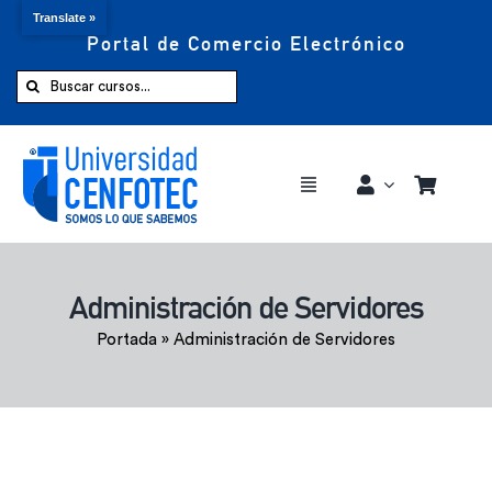
Translate »
Portal de Comercio Electrónico
Saltar
al
Buscar:
contenido
Toggle
Navigation
Comprar ahora
Administración de Servidores
Inicio
Portada
»
Administración de Servidores
Cursos
CENFOTEC 360°