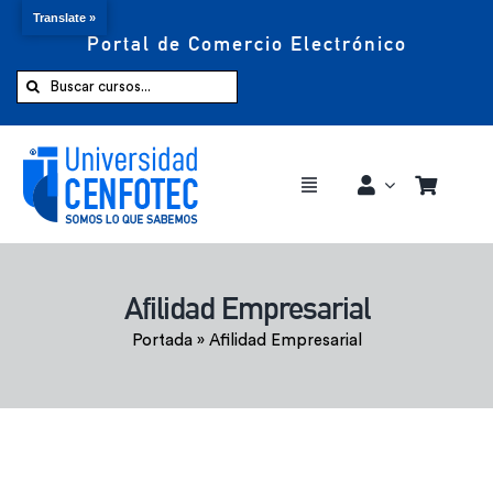
Translate »
Portal de Comercio Electrónico
Saltar
al
Buscar:
contenido
Toggle
Navigation
Comprar ahora
Afilidad Empresarial
Inicio
Portada
»
Afilidad Empresarial
Cursos
CENFOTEC 360°