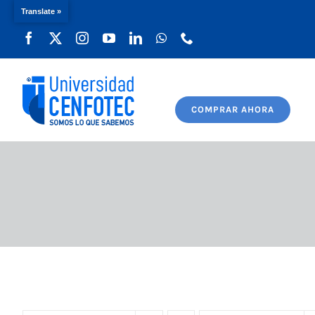
Translate »
Saltar
al
contenido
COMPRAR AHORA