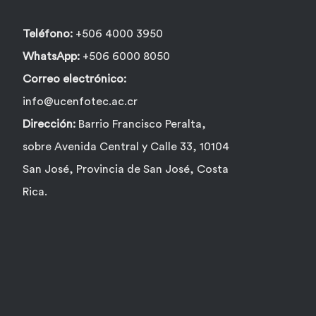
página
de
Teléfono:
+506 4000 3950
producto
WhatsApp:
+506 6000 8050
Correo electrónico:
info@ucenfotec.ac.cr
Dirección:
Barrio Francisco Peralta,
sobre Avenida Central y Calle 33, 10104
San José, Provincia de San José, Costa
Rica.