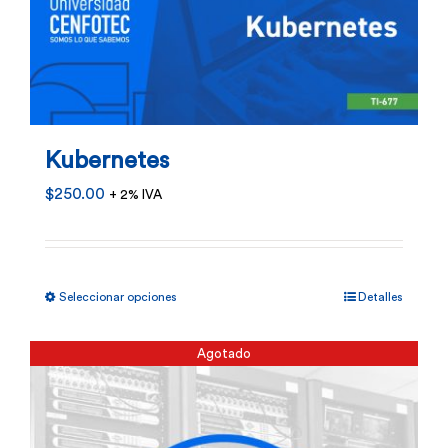
Kubernetes
$
250.00
+ 2% IVA
Este
Seleccionar opciones
Detalles
producto
tiene
Agotado
múltiples
variantes.
Las