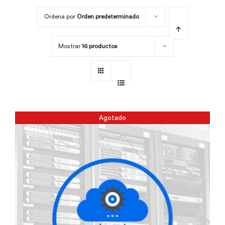
Ordena por
Orden predeterminado
Por área
Mostrar
16 productos
Carreras
Empresas
Agotado