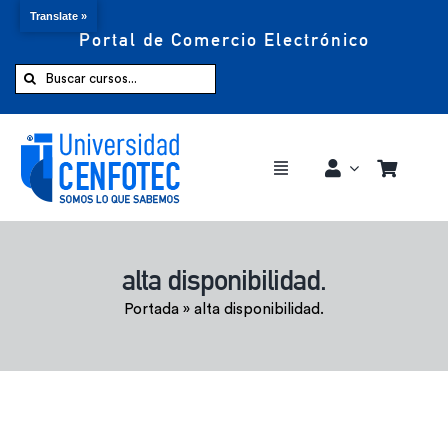
Translate »
Portal de Comercio Electrónico
Saltar
al
Buscar:
contenido
Toggle
Navigation
Comprar ahora
alta disponibilidad.
Inicio
Portada
»
alta disponibilidad.
Cursos
CENFOTEC 360°