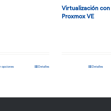
Virtualización con
Proxmox VE
Este
r opciones
Detalles
Detalles
producto
tiene
múltiples
variantes.
Las
opciones