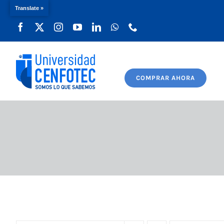
Translate »
Saltar
al
contenido
COMPRAR AHORA