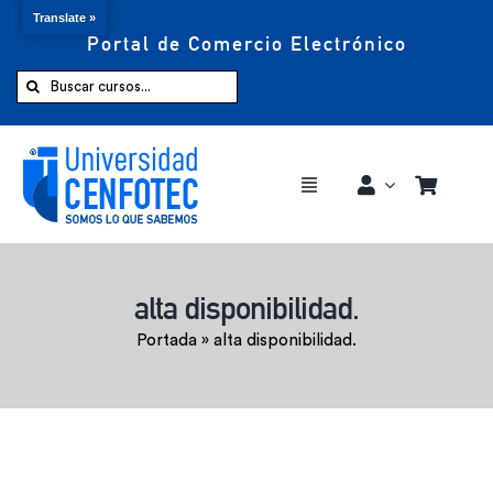
Translate »
Portal de Comercio Electrónico
Saltar
al
Buscar:
contenido
Toggle
Navigation
Comprar ahora
alta disponibilidad.
Inicio
Portada
»
alta disponibilidad.
Cursos
CENFOTEC 360°