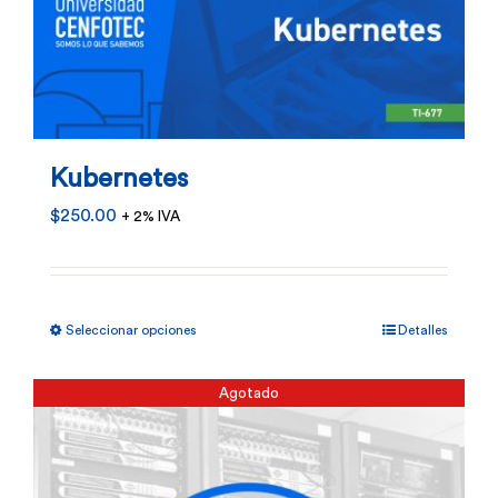
Kubernetes
$
250.00
+ 2% IVA
Este
Seleccionar opciones
Detalles
producto
tiene
Agotado
múltiples
variantes.
Las