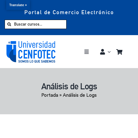
Translate »
Portal de Comercio Electrónico
Saltar
al
Buscar:
contenido
Toggle
Navigation
Comprar ahora
Análisis de Logs
Inicio
Portada
»
Análisis de Logs
Cursos
CENFOTEC 360°