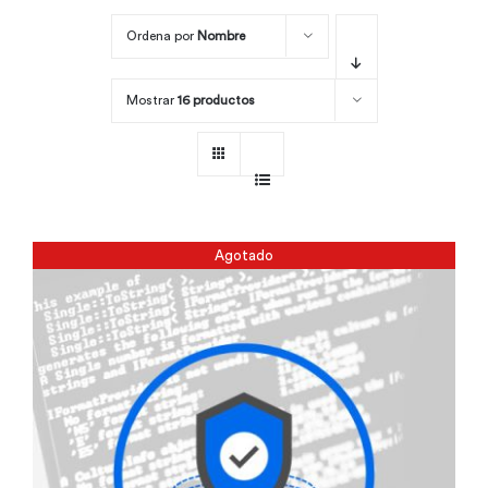
Ordena por
Nombre
Por área
Mostrar
16 productos
Carreras
Empresas
Agotado