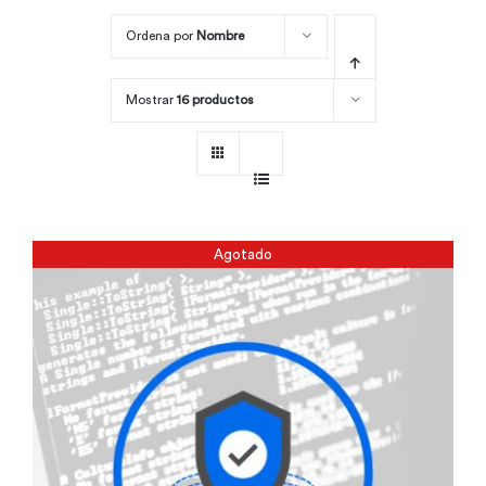
Ordena por
Nombre
Por área
Mostrar
16 productos
Carreras
Empresas
Agotado