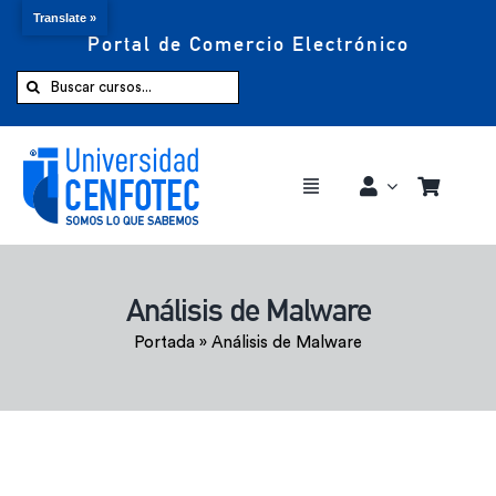
Translate »
Portal de Comercio Electrónico
Saltar
al
Buscar:
contenido
Toggle
Navigation
Comprar ahora
Análisis de Malware
Inicio
Portada
»
Análisis de Malware
Cursos
CENFOTEC 360°