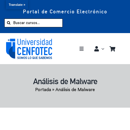
Translate »
Portal de Comercio Electrónico
Saltar
al
Buscar:
contenido
Toggle
Navigation
Comprar ahora
Análisis de Malware
Inicio
Portada
»
Análisis de Malware
Cursos
CENFOTEC 360°