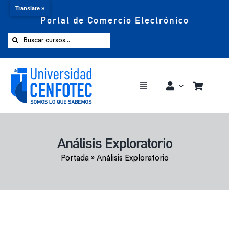
Translate »
Portal de Comercio Electrónico
Saltar
al
Buscar:
contenido
Toggle
Navigation
Comprar ahora
Análisis Exploratorio
Inicio
Portada
»
Análisis Exploratorio
Cursos
CENFOTEC 360°