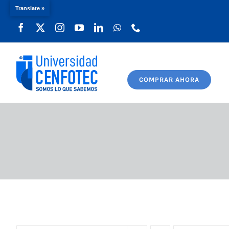
Translate »
Saltar
al
contenido
COMPRAR AHORA