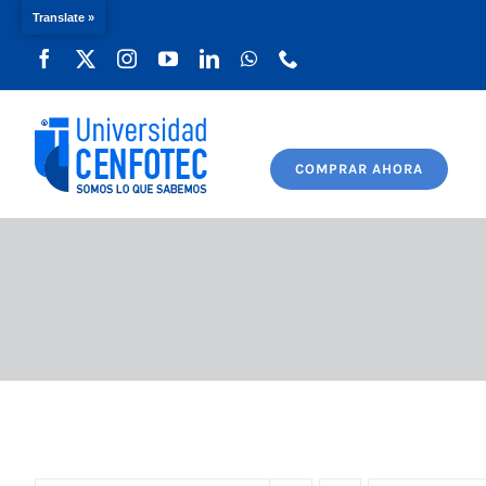
Translate »
Saltar
al
contenido
COMPRAR AHORA