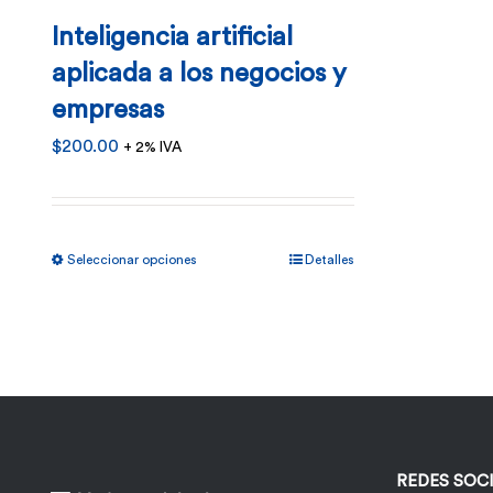
Inteligencia artificial
aplicada a los negocios y
empresas
$
200.00
+ 2% IVA
Este
Seleccionar opciones
Detalles
producto
tiene
múltiples
variantes.
Las
opciones
REDES SOC
se