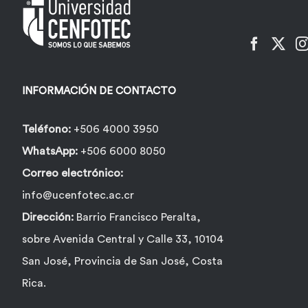
pueden
elegir
en
la
INFORMACIÓN DE CONTACTO
página
de
Teléfono:
+506 4000 3950
producto
WhatsApp:
+506 6000 8050
Correo electrónico:
info@ucenfotec.ac.cr
Dirección:
Barrio Francisco Peralta,
sobre Avenida Central y Calle 33, 10104
San José, Provincia de San José, Costa
Rica.