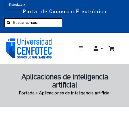
Translate »
Portal de Comercio Electrónico
Saltar
al
Buscar:
contenido
Toggle
Navigation
Comprar ahora
Aplicaciones de inteligencia
artificial
Inicio
Portada
»
Aplicaciones de inteligencia artificial
Cursos
CENFOTEC 360°