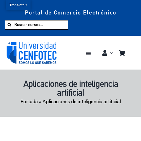
Translate »
Portal de Comercio Electrónico
Saltar
al
Buscar:
contenido
Toggle
Navigation
Comprar ahora
Aplicaciones de inteligencia
artificial
Inicio
Portada
»
Aplicaciones de inteligencia artificial
Cursos
CENFOTEC 360°