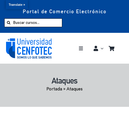
Translate »
Portal de Comercio Electrónico
Saltar
al
Buscar:
contenido
Toggle
Navigation
Comprar ahora
Ataques
Inicio
Portada
»
Ataques
Cursos
CENFOTEC 360°