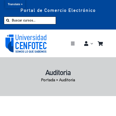
Translate »
Portal de Comercio Electrónico
Saltar
al
Buscar:
contenido
Toggle
Navigation
Comprar ahora
Auditoria
Inicio
Portada
»
Auditoria
Cursos
CENFOTEC 360°