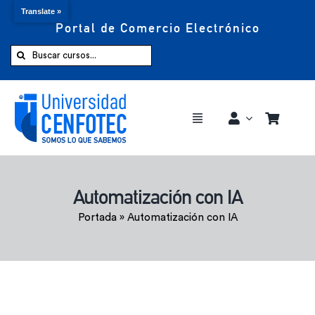
Translate »
Portal de Comercio Electrónico
Saltar
al
Buscar:
contenido
Toggle
Navigation
Comprar ahora
Automatización con IA
Inicio
Portada
»
Automatización con IA
Cursos
CENFOTEC 360°