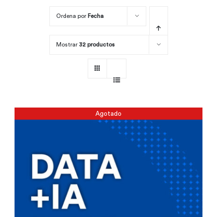
Ordena por
Fecha
Por área
Mostrar
32 productos
Carreras
Empresas
Agotado