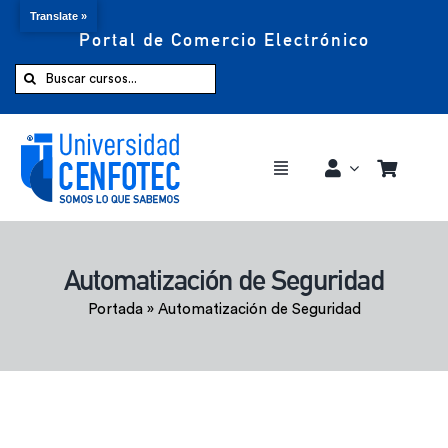
Translate »
Portal de Comercio Electrónico
Saltar
al
Buscar:
contenido
Toggle
Navigation
Comprar ahora
Automatización de Seguridad
Inicio
Portada
»
Automatización de Seguridad
Cursos
CENFOTEC 360°