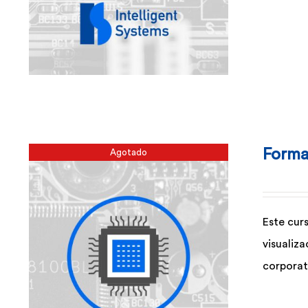
Forma
Agotado
Este cur
visualiz
corporat