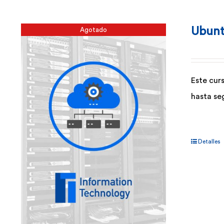
Ubunt
Agotado
Este cur
hasta se
Detalles