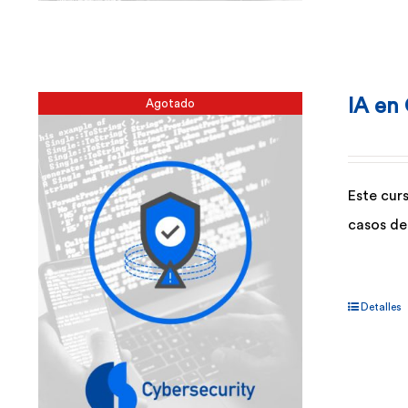
IA en
Agotado
Este cur
casos de
Detalles