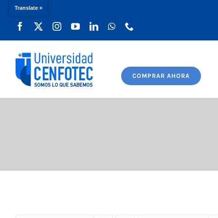
Translate »
Saltar
al
contenido
COMPRAR AHORA