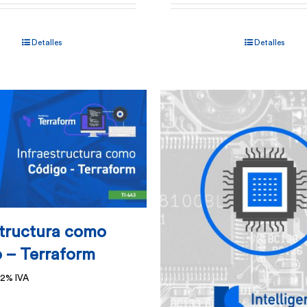
Detalles
Detalles
structura como
 – Terraform
 2% IVA