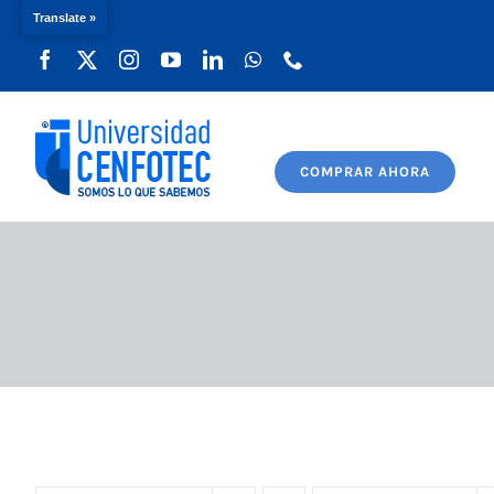
Translate »
Saltar
al
contenido
COMPRAR AHORA