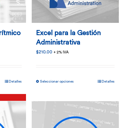
rítmico
Excel para la Gestión
Administrativa
$
210.00
+ 2% IVA
Este
Detalles
Seleccionar opciones
Detalles
o
producto
tiene
múltiples
.
variantes.
Las