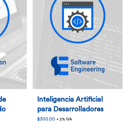
opciones
se
pueden
elegir
en
la
página
de
o
producto
de
Inteligencia Artificial
do
para Desarrolladores
$
300.00
+ 2% IVA