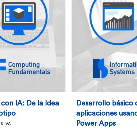
opciones
opciones
se
se
pueden
pueden
elegir
elegir
en
en
la
la
página
página
de
de
producto
product
con IA: De la Idea
Desarrollo básico 
otipo
aplicaciones usan
Power Apps
2% IVA