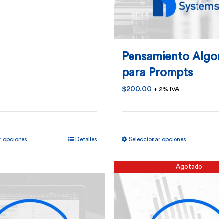
Pensamiento Algo
para Prompts
$
200.00
+ 2% IVA
Este
Este
r opciones
Detalles
Seleccionar opciones
producto
product
tiene
tiene
Agotado
múltiples
múltiples
variantes.
variantes
Las
Las