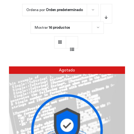
Ordena por
Orden predeterminado
Por área
Mostrar
16 productos
Carreras
Empresas
Agotado