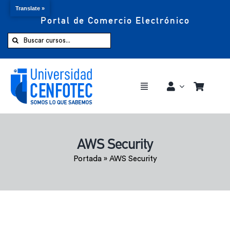
Translate »
Portal de Comercio Electrónico
Saltar
al
Buscar:
contenido
Toggle
Navigation
Comprar ahora
AWS Security
Inicio
Portada
»
AWS Security
Cursos
CENFOTEC 360°