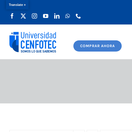
Translate »
Saltar
al
contenido
COMPRAR AHORA