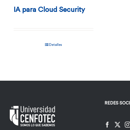
IA para Cloud Security
Detalles
REDES SOC