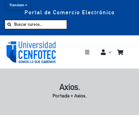
Translate »
Portal de Comercio Electrónico
Saltar
al
Buscar:
contenido
Toggle
Navigation
Comprar ahora
Axios.
Inicio
Portada
»
Axios.
Cursos
CENFOTEC 360°