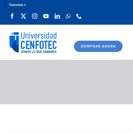
Translate »
Saltar
al
contenido
COMPRAR AHORA