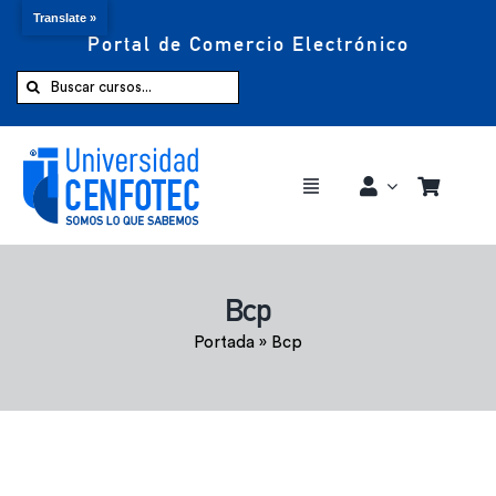
Translate »
Portal de Comercio Electrónico
Saltar
al
Buscar:
contenido
Toggle
Navigation
Comprar ahora
Bcp
Inicio
Portada
»
Bcp
Cursos
CENFOTEC 360°