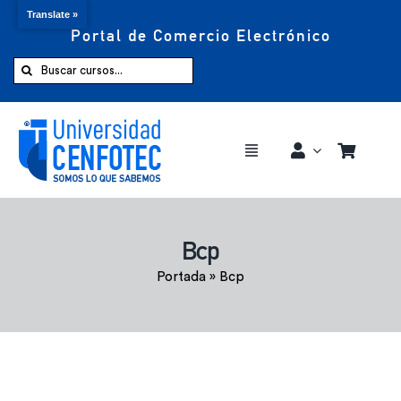
Translate »
Portal de Comercio Electrónico
Saltar
al
Buscar:
contenido
Toggle
Navigation
Comprar ahora
Bcp
Inicio
Portada
»
Bcp
Cursos
CENFOTEC 360°