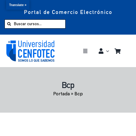
Translate »
Portal de Comercio Electrónico
Saltar
al
Buscar:
contenido
Toggle
Navigation
Comprar ahora
Bcp
Inicio
Portada
»
Bcp
Cursos
CENFOTEC 360°