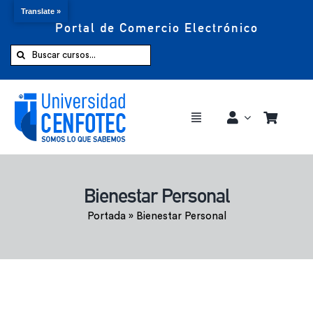
Translate »
Portal de Comercio Electrónico
Saltar
al
Buscar:
contenido
Toggle
Navigation
Comprar ahora
Bienestar Personal
Inicio
Portada
»
Bienestar Personal
Cursos
CENFOTEC 360°