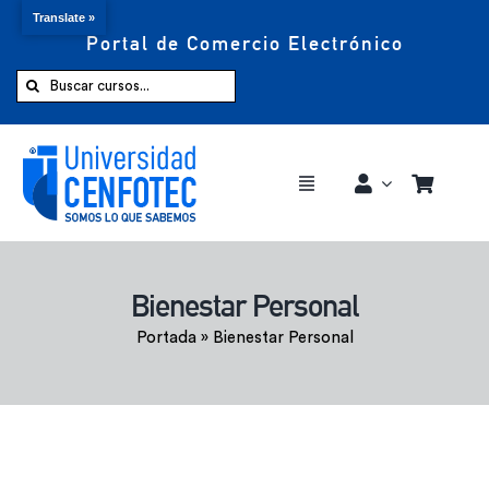
Translate »
Portal de Comercio Electrónico
Saltar
al
Buscar:
contenido
Toggle
Navigation
Comprar ahora
Bienestar Personal
Inicio
Portada
»
Bienestar Personal
Cursos
CENFOTEC 360°