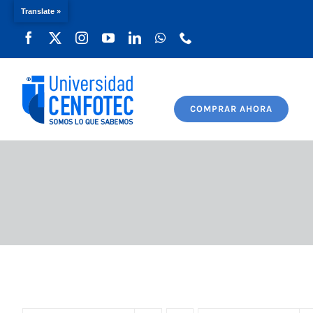
Translate »
Saltar
al
contenido
COMPRAR AHORA