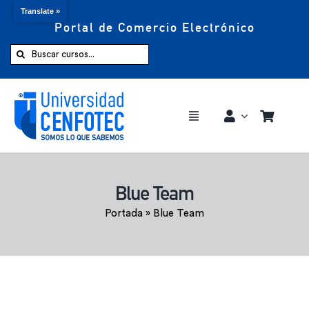
Translate »
Portal de Comercio Electrónico
Saltar
al
Buscar:
contenido
Toggle
Navigation
Comprar ahora
Blue Team
Inicio
Portada
»
Blue Team
Cursos
CENFOTEC 360°