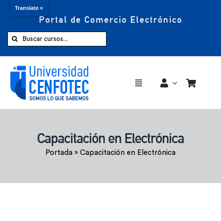
Translate »
Portal de Comercio Electrónico
Saltar
al
Buscar:
contenido
Toggle
Navigation
Comprar ahora
Capacitación en Electrónica
Inicio
Portada
»
Capacitación en Electrónica
Cursos
CENFOTEC 360°