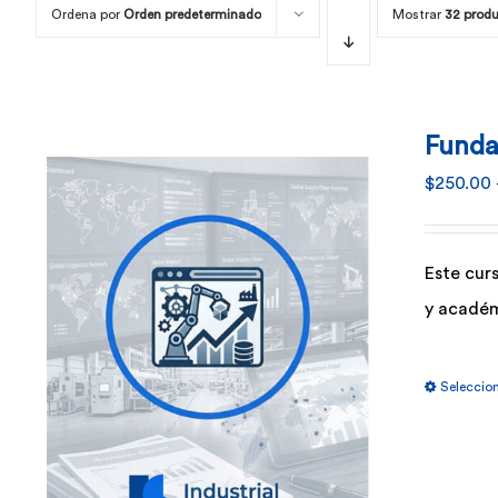
Ordena por
Orden predeterminado
Mostrar
32 prod
Funda
$
250.00
Este cur
y académ
Seleccio