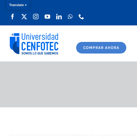
Translate »
Saltar
al
contenido
COMPRAR AHORA