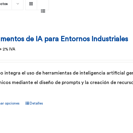
uctos
mentos de IA para Entornos Industriales
+ 2% IVA
so integra el uso de herramientas de inteligencia artificial 
icos mediante el diseño de prompts y la creación de recursos
Este
nar opciones
Detalles
producto
tiene
múltiples