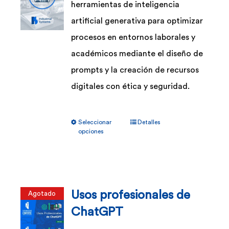
herramientas de inteligencia
artificial generativa para optimizar
procesos en entornos laborales y
académicos mediante el diseño de
prompts y la creación de recursos
digitales con ética y seguridad.
Este
Seleccionar
Detalles
producto
opciones
tiene
múltiples
variantes.
Usos profesionales de
Agotado
Las
ChatGPT
opciones
se