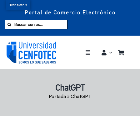
Translate »
Portal de Comercio Electrónico
Saltar
al
Buscar:
contenido
Toggle
Navigation
Comprar ahora
ChatGPT
Inicio
Portada
»
ChatGPT
Cursos
CENFOTEC 360°