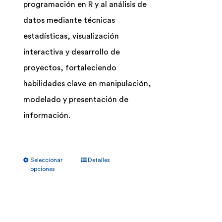
programación en R y al análisis de
datos mediante técnicas
estadísticas, visualización
interactiva y desarrollo de
proyectos, fortaleciendo
habilidades clave en manipulación,
modelado y presentación de
información.
Este
Seleccionar
Detalles
producto
opciones
tiene
múltiples
variantes.