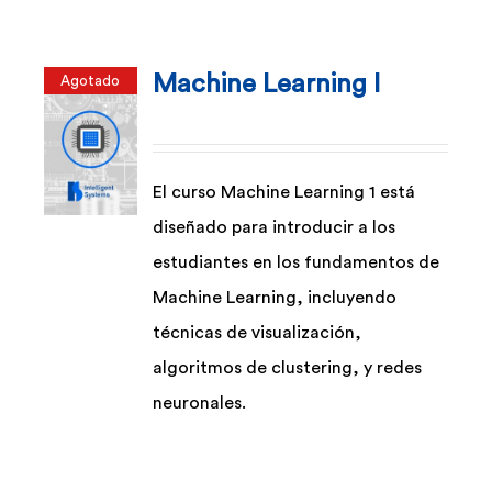
múltiples
variantes.
Machine Learning I
Agotado
Las
opciones
se
pueden
El curso Machine Learning 1 está
elegir
diseñado para introducir a los
en
estudiantes en los fundamentos de
la
Machine Learning, incluyendo
página
técnicas de visualización,
de
algoritmos de clustering, y redes
producto
neuronales.