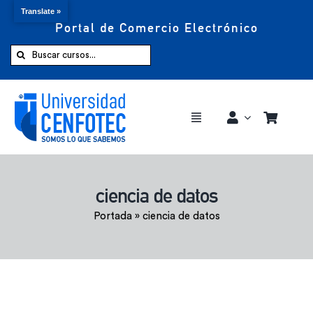
Translate »
Portal de Comercio Electrónico
Saltar
al
Buscar:
contenido
Toggle
Navigation
Comprar ahora
ciencia de datos
Inicio
Portada
»
ciencia de datos
Cursos
CENFOTEC 360°