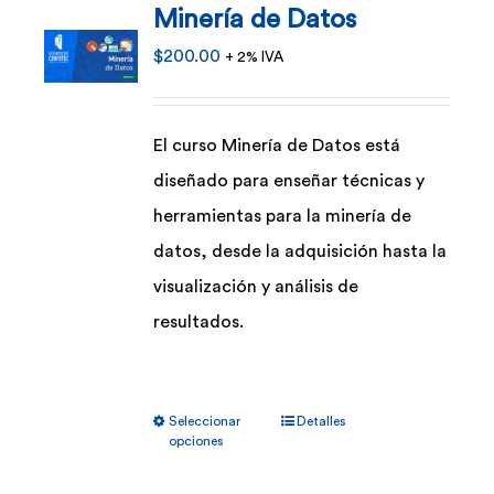
Minería de Datos
Las
opciones
$
200.00
+ 2% IVA
se
pueden
El curso Minería de Datos está
elegir
diseñado para enseñar técnicas y
en
herramientas para la minería de
la
datos, desde la adquisición hasta la
página
visualización y análisis de
de
resultados.
producto
Este
Seleccionar
Detalles
producto
opciones
tiene