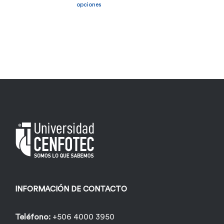
producto
opciones
tiene
múltiples
variantes.
Las
opciones
se
pueden
elegir
en
la
página
INFORMACIÓN DE CONTACTO
de
producto
Teléfono:
+506 4000 3950