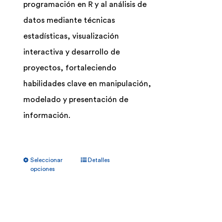
programación en R y al análisis de
datos mediante técnicas
estadísticas, visualización
interactiva y desarrollo de
proyectos, fortaleciendo
habilidades clave en manipulación,
modelado y presentación de
información.
Este
Seleccionar
Detalles
producto
opciones
tiene
múltiples
variantes.