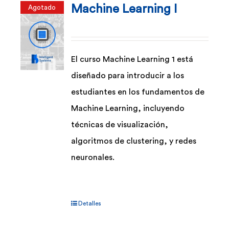
Machine Learning I
Agotado
Las
opciones
se
pueden
El curso Machine Learning 1 está
elegir
diseñado para introducir a los
en
estudiantes en los fundamentos de
la
Machine Learning, incluyendo
página
técnicas de visualización,
de
algoritmos de clustering, y redes
producto
neuronales.
Detalles