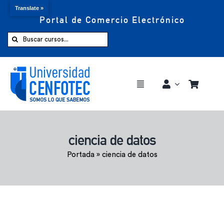
Translate »
Portal de Comercio Electrónico
Saltar
al
Buscar:
contenido
Toggle
Navigation
Comprar ahora
ciencia de datos
Inicio
Portada
»
ciencia de datos
Cursos
CENFOTEC 360°