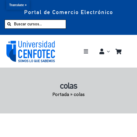
Translate »
Portal de Comercio Electrónico
Saltar
al
Buscar:
contenido
Toggle
Navigation
Comprar ahora
colas
Inicio
Portada
»
colas
Cursos
CENFOTEC 360°