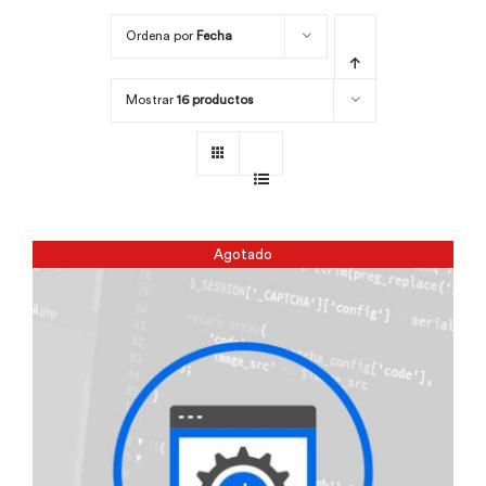
Ordena por
Fecha
Por área
Mostrar
16 productos
Carreras
Empresas
Agotado