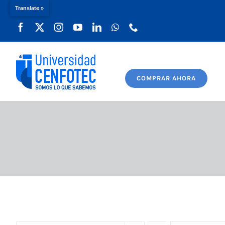
Translate »
Saltar
al
contenido
COMPRAR AHORA