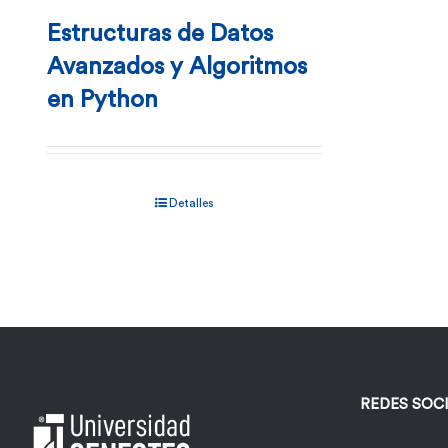
Estructuras de Datos
Avanzados y Algoritmos
en Python
Detalles
REDES SOC