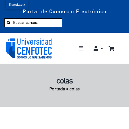
Translate »
Portal de Comercio Electrónico
Saltar
al
Buscar:
contenido
Toggle
Navigation
Comprar ahora
colas
Inicio
Portada
»
colas
Cursos
CENFOTEC 360°