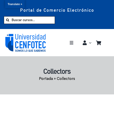
Translate »
Portal de Comercio Electrónico
Saltar
al
Buscar:
contenido
Toggle
Navigation
Comprar ahora
Collectors
Inicio
Portada
»
Collectors
Cursos
CENFOTEC 360°