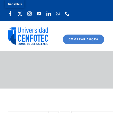
Translate »
Saltar
al
contenido
COMPRAR AHORA