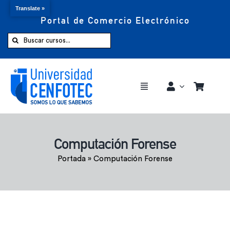
Translate »
Portal de Comercio Electrónico
Saltar
al
Buscar:
contenido
Toggle
Navigation
Comprar ahora
Computación Forense
Inicio
Portada
»
Computación Forense
Cursos
CENFOTEC 360°