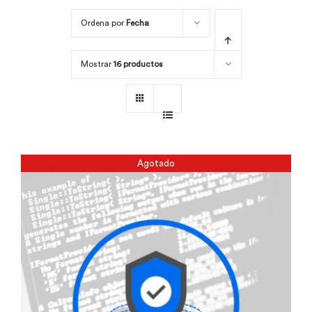
Ordena por
Fecha
Por área
Mostrar
16 productos
Carreras
Empresas
Agotado