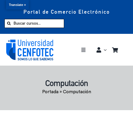
Translate »
Portal de Comercio Electrónico
Saltar
al
Buscar:
contenido
Toggle
Navigation
Comprar ahora
Computación
Inicio
Portada
»
Computación
Cursos
CENFOTEC 360°