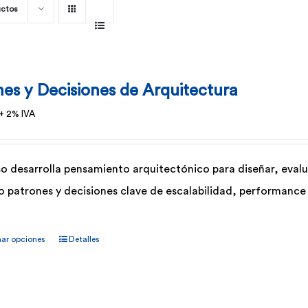
uctos
nes y Decisiones de Arquitectura
+ 2% IVA
so desarrolla pensamiento arquitectónico para diseñar, eva
o patrones y decisiones clave de escalabilidad, performance y
Este
nar opciones
Detalles
producto
tiene
múltiples