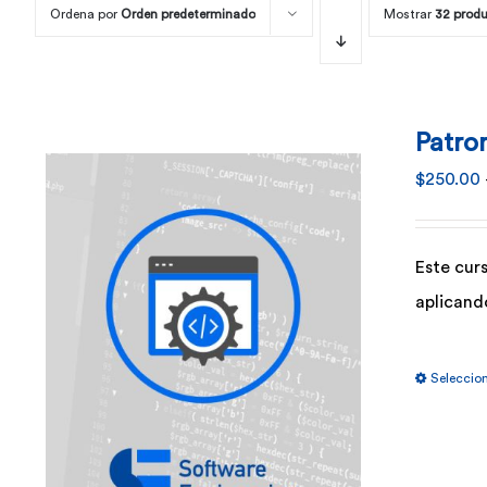
Ordena por
Orden predeterminado
Mostrar
32 prod
Patro
$
250.00
Este cur
aplicand
Seleccio