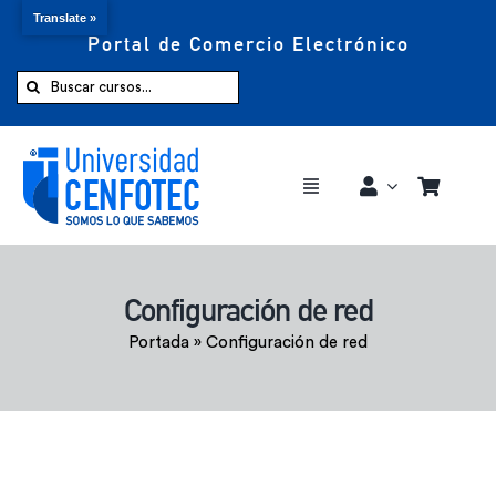
Translate »
Portal de Comercio Electrónico
Saltar
al
Buscar:
contenido
Toggle
Navigation
Comprar ahora
Configuración de red
Inicio
Portada
»
Configuración de red
Cursos
CENFOTEC 360°