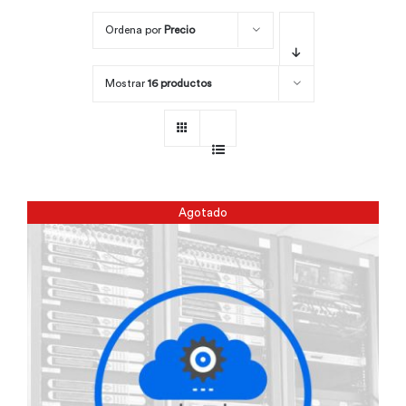
Ordena por
Precio
Por área
Mostrar
16 productos
Carreras
Empresas
Agotado