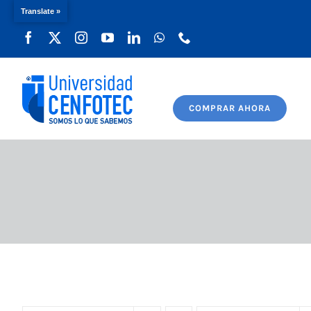
Translate »
Saltar
al
contenido
COMPRAR AHORA