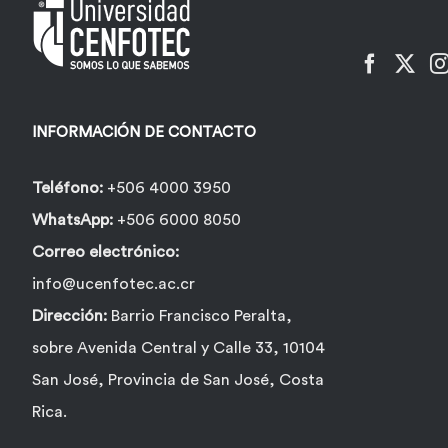
pueden
elegir
en
la
INFORMACIÓN DE CONTACTO
página
de
Teléfono:
+506 4000 3950
producto
WhatsApp:
+506 6000 8050
Correo electrónico:
info@ucenfotec.ac.cr
Dirección:
Barrio Francisco Peralta,
sobre Avenida Central y Calle 33, 10104
San José, Provincia de San José, Costa
Rica.