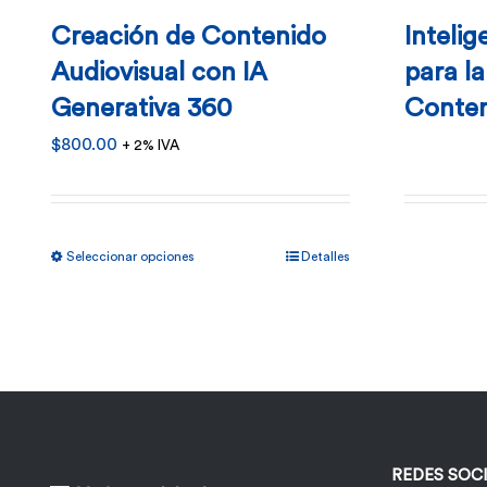
Creación de Contenido
Intelig
Audiovisual con IA
para l
Generativa 360
Conten
$
800.00
+ 2% IVA
Este
Seleccionar opciones
Detalles
producto
tiene
múltiples
variantes.
Las
opciones
REDES SOC
se