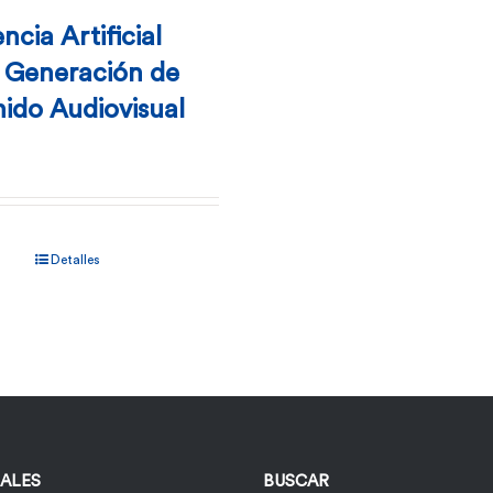
encia Artificial
a Generación de
ido Audiovisual
Detalles
IALES
BUSCAR