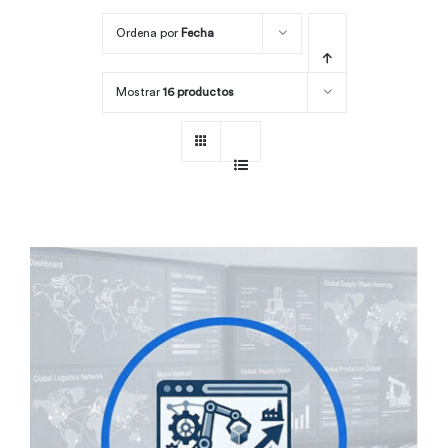
Ordena por
Fecha
Por área
Mostrar
16 productos
Carreras
Empresas