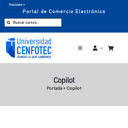
Translate »
Portal de Comercio Electrónico
Saltar
al
Buscar:
contenido
Toggle
Navigation
Comprar ahora
Copilot
Inicio
Portada
»
Copilot
Cursos
CENFOTEC 360°