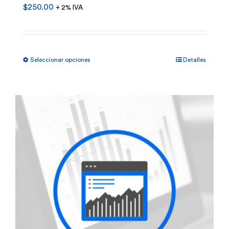
$
250.00
+ 2% IVA
Este
Seleccionar opciones
Detalles
producto
tiene
múltiples
variantes.
Las
opciones
se
pueden
elegir
en